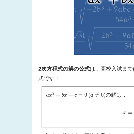
2次方程式の解の公式
は，高校入試まで
式です：
2
+
+
=
0
(
≠
0
)
の解は，
a
x
2
+
b
x
+
c
=
0
(
a
≠
0
)
a
x
b
x
c
a
=
x
x