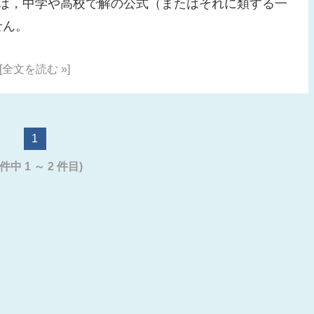
ては，中学や高校で解の公式（またはそれに類する一
せん。
[全文を読む »]
1
 件中 1 ～ 2 件目)