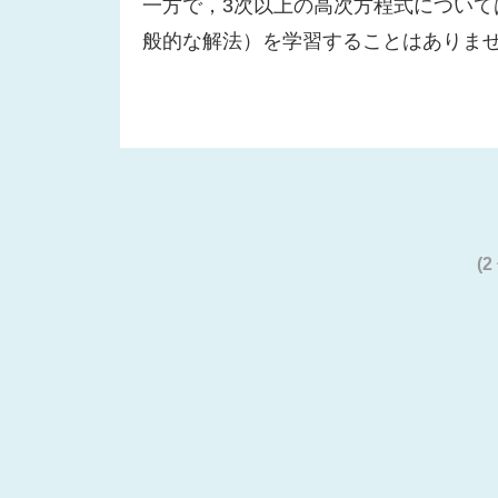
一方で，3次以上の高次方程式につい
般的な解法）を学習することはありま
(2