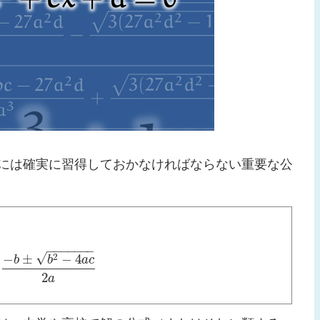
には確実に習得しておかなければならない重要な公
−
−
−
−
−
−
−
√
2
−
±
−
4
b
b
a
c
=
−
b
±
b
2
−
4
a
c
2
a
2
a